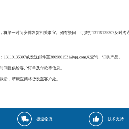
将第一时间安排发货相关事宜。如有疑问，可拨打13119135307及时沟
线：
13119135307
或发送邮件至3809801531@qq.com
来查询、订购产品。
第一时间提供给客户订单及付款等信息。
成付款后，萃康医药将货发至客户处。
极速物流
技术支持