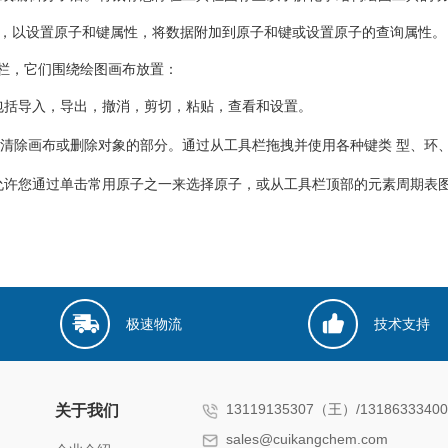
，以设置原子和键属性，将数据附加到原子和键或设置原子的查询属性。
具栏，它们围绕绘图画布放置：
包括导入，导出，撤消，剪切，粘贴，查看和设置。
于清除画布或删除对象的部分。通过从工具栏拖拽并使用各种键类 型、环
允许您通过单击常用原子之一来选择原子，或从工具栏顶部的元素周期表
极速物流
技术支持
13119135307（王）/131863334
关于我们
sales@cuikangchem.com