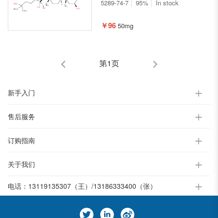
((3R)-2,3,6-三羟基-6-甲基庚-2-
5289-74-7
95%
In stock
基)-2,3,4,5,9,11,12,13,14,15,16,17-
十二氢-1H-环戊烷并[a]菲-6(10H)-
￥96
50mg
酮
第1页
新手入门
售后服务
订购指南
关于我们
电话：
13119135307（王）/13186333400（张）