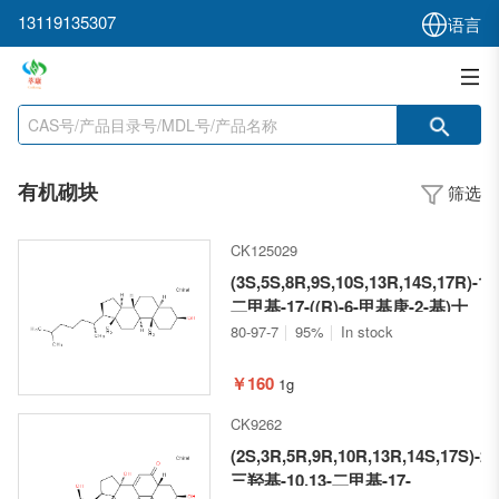
13119135307
语言
有机砌块
筛选
CK125029
(3S,5S,8R,9S,10S,13R,14S,17R)-10
二甲基-17-((R)-6-甲基庚-2-基)十
六氢-1H-环戊烷并[a]菲-3-醇
80-97-7
95%
In stock
￥160
1g
CK9262
(2S,3R,5R,9R,10R,13R,14S,17S)-2,3
三羟基-10,13-二甲基-17-