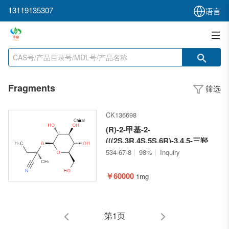
13119135307
语言
Fragments
筛选
CK136698
(R)-2-甲基-2-
(((2S,3R,4S,5S,6R)-3,4,5-三羟
基-6-(羟甲基)四氢-2H-吡喃-2-基)
534-67-8
98%
Inquiry
氧基)丁腈
￥60000
1mg
第1页