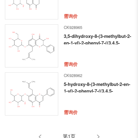
2-en-1-yl)-7-((3,4,5-trihydroxy-6-
(hydroxymethyl)tetrahydro-2H-
pyran-2-yl)oxy)-4H-chromen-4-
需询价
one
CK928965
3,5-dihydroxy-8-(3-methylbut-2-
en-1-yl)-2-phenyl-7-((3,4,5-
trihydroxy-6-
(hydroxymethyl)tetrahydro-2H-
pyran-2-yl)oxy)chroman-4-one
需询价
CK928962
5-hydroxy-8-(3-methylbut-2-en-
1-yl)-2-phenyl-7-((3,4,5-
trihydroxy-6-
(hydroxymethyl)tetrahydro-2H-
pyran-2-yl)oxy)-4H-chromen-4-
需询价
one
第1页