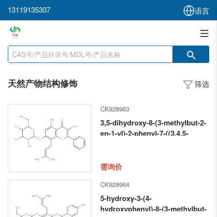
13119135307
语言
天然产物结构修饰
筛选
CK928963
3,5-dihydroxy-8-(3-methylbut-2-
en-1-yl)-2-phenyl-7-((3,4,5-
trihydroxy-6-
(hydroxymethyl)tetrahydro-2H-
pyran-2-yl)oxy)-4H-chromen-4-
需询价
one
CK928964
5-hydroxy-3-(4-
hydroxyphenyl)-8-(3-methylbut-