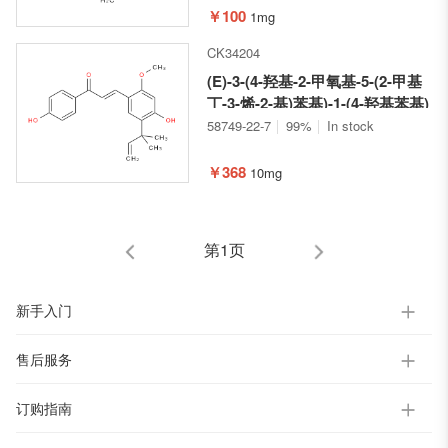
并[3,4-c]吡喃-1(3H)-酮
￥100
1mg
CK34204
(E)-3-(4-羟基-2-甲氧基-5-(2-甲基
丁-3-烯-2-基)苯基)-1-(4-羟基苯基)
丙-2-烯-1-酮
58749-22-7
99%
In stock
￥368
10mg
第1页
新手入门
售后服务
订购指南