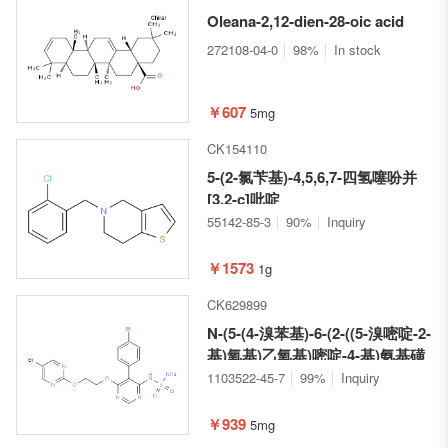
Oleana-2,12-dien-28-oic acid
272108-04-0
98%
In stock
￥607
5mg
CK154110
5-(2-氯苄基)-4,5,6,7-四氢噻吩并
[3,2-c]吡啶
55142-85-3
90%
Inquiry
￥1573
1g
CK629899
N-(5-(4-溴苯基)-6-(2-((5-溴嘧啶-2-
基)氧基)乙氧基)嘧啶-4-基)氨基磺
酰胺
1103522-45-7
99%
Inquiry
￥939
5mg