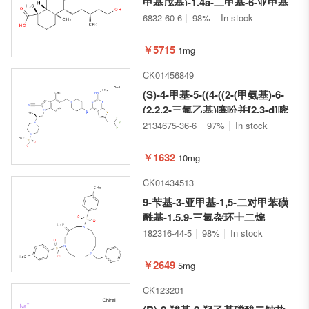
甲基戊基)-1,4a-二甲基-6-亚甲基
十氢萘-1-羧酸
6832-60-6
98%
In stock
￥5715
1mg
CK01456849
(S)-4-甲基-5-((4-((2-(甲氨基)-6-
(2,2,2-三氟乙基)噻吩并[2,3-d]嘧
啶-4-基)氨基)哌啶-1-基)甲基)-1-
2134675-36-6
97%
In stock
(2-(4-(甲磺酰基)哌嗪-1-基)丙
基)-1H-吲哚-2-甲腈
￥1632
10mg
CK01434513
9-苄基-3-亚甲基-1,5-二对甲苯磺
酰基-1,5,9-三氮杂环十二烷
182316-44-5
98%
In stock
￥2649
5mg
CK123201