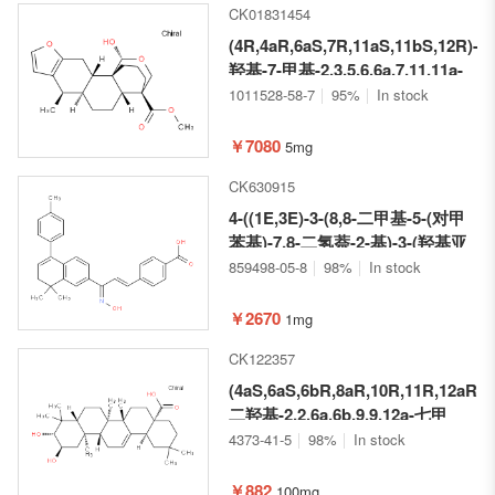
CK01831454
(4R,4aR,6aS,7R,11aS,11bS,12R)-12
羟基-7-甲基-2,3,5,6,6a,7,11,11a-
八氢-1H-4,11b-(甲桥氧基甲桥)菲
1011528-58-7
95%
In stock
咯啉[3,2-b]呋喃-4(4aH)-甲酸甲酯
￥7080
5mg
CK630915
4-((1E,3E)-3-(8,8-二甲基-5-(对甲
苯基)-7,8-二氢萘-2-基)-3-(羟基亚
氨基)丙-1-烯-1-基)苯甲酸
859498-05-8
98%
In stock
￥2670
1mg
CK122357
(4aS,6aS,6bR,8aR,10R,11R,12aR,1
二羟基-2,2,6a,6b,9,9,12a-七甲
基-1,2,3,4,4a,5,6,6a,6b,7,8,8a,9,10,
4373-41-5
98%
In stock
二十氢苉-4a-羧酸
￥882
100mg