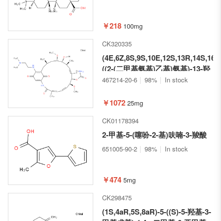
￥218
100mg
CK320335
(4E,6Z,8S,9S,10E,12S,13R,14S,16R
((2-(二甲基氨基)乙基)氨基)-13-羟
基-8,14-二甲氧基-4,10,12,16-四甲
467214-20-6
98%
In stock
基-3,20,22-三氧代-2-氮杂双环
[16.3.1]二十二烷-1(21),4,6,10,18-
￥1072
25mg
五烯-9-基氨基甲酸酯
CK01178394
2-甲基-5-(噻吩-2-基)呋喃-3-羧酸
651005-90-2
98%
In stock
￥474
5mg
CK298475
(1S,4aR,5S,8aR)-5-((S)-5-羟基-3-