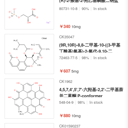
(R)-2-羧基-2-羟乙基磷酸二钠盐
80731-10-8
90%
In stock
￥340
10mg
CK35047
(9R,10R)-8,8-二甲基-10-((3-甲基
丁酰基)氧基)-2-氧代-9,10-二
氢-2H,8H-吡喃并[2,3-f]苯并吡
72463-77-5
98%
In stock
喃-9-基 (Z)-2-甲基丁-2-烯酸酯
￥607
5mg
CK1962
4,5,7,4',5',7'-六羟基-2,2'-二甲基萘
并二蒽酮 P-conformer
548-04-9
98%
In stock
￥880
10mg
CK01590237