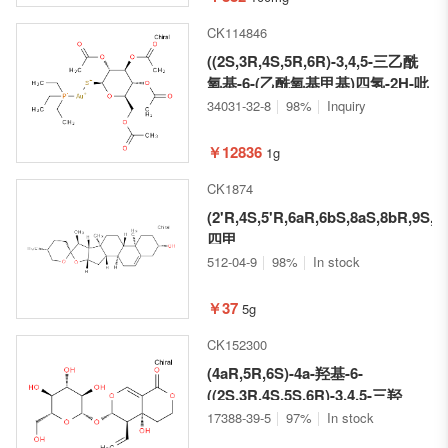
CK114846
((2S,3R,4S,5R,6R)-3,4,5-三乙酰
氧基-6-(乙酰氧基甲基)四氢-2H-吡
喃-2-硫基)(三乙基膦)金
34031-32-8
98%
Inquiry
￥12836
1g
CK1874
(2'R,4S,5'R,6aR,6bS,8aS,8bR,9S,11
四甲
基-1,3,3',4,4',5,5',6,6a,6b,6',7,8,8a,
512-04-9
98%
In stock
二十氢螺[萘并[2',1':4,5]茚并
[2,1,1-b]呋喃-10,2'吡喃]-4-醇
￥37
5g
CK152300
(4aR,5R,6S)-4a-羟基-6-
((2S,3R,4S,5S,6R)-3,4,5-三羟
基-6-(羟甲基)四氢-2H-吡喃-2-基)
17388-39-5
97%
In stock
氧基)-5-乙烯基-4,4a,5,6-四氢吡喃