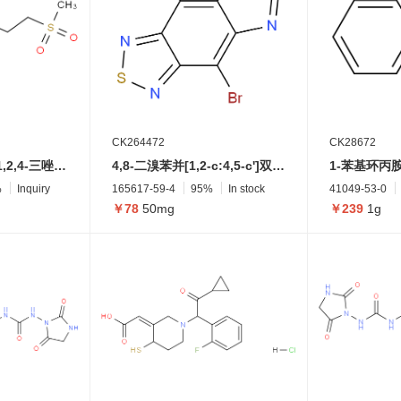
CK264472
CK28672
1-(4,5-二甲基-4H-1,2,4-三唑-3-基)-3-(甲基磺酰基)丙-1-胺
4,8-二溴苯并[1,2-c:4,5-c']双([1,2,5]噻二唑)
1-苯基环丙
%
Inquiry
165617-59-4
95%
In stock
41049-53-0
￥78
50mg
￥239
1g