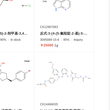
CK12967083
(2R,3R,4R,5S)-2-羟甲基-3,4,5-三羟基哌啶盐酸盐
反式-3-(4-(5-氟吡啶-2-基)-5-(1H-吡咯并[2,3-b]吡啶-4-基)-1H-咪唑-1-基)-N,N-二甲基环丁烷-1-胺
90%
In stock
3095089-15-6
95%
Inquiry
￥25000
1g
CK14484035