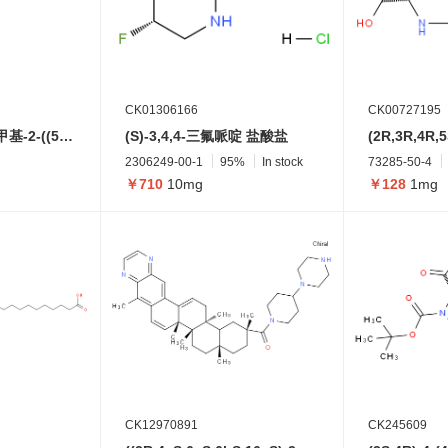
CK01306166
CK00727195
3-氟-N-甲基-N-(2-甲基-2-((5-(三氟甲基)嘧啶-2-基)氨基)丙基)-2-(2H-1,2,3-三唑-2-基)苯甲酰胺
(S)-3,4,4-三氟哌啶 盐酸盐
2306249-00-1
95%
In stock
73285-50-4
￥710
10mg
￥128
1mg
CK12970891
CK245609