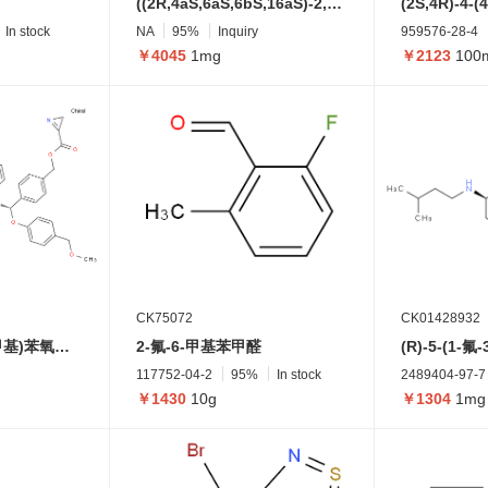
((2R,4aS,6aS,6bS,16aS)-2,4a,6a,6b,9,16a-六甲基-1,2,3,4,4a,5,6,6a,6b,16,16a,16b-十二氢苯并菲并[1,2-g]喹喔啉-2-基)(4-(哌嗪-1-基)哌啶-1-基)甲酮
In stock
NA
95%
Inquiry
959576-28-4
￥4045
1mg
￥2123
100
CK75072
CK01428932
4-((S)-(4-(甲氧基甲基)苯氧基)((2-(((S)-4-((3-甲基脲基)甲基)-2,5-二氧代咪唑烷-1-基)氨基)苯基)氨基)甲基)苄基 2H-吖丙啶-3-羧酸酯
2-氟-6-甲基苯甲醛
117752-04-2
95%
In stock
2489404-97-7
￥1430
10g
￥1304
1mg