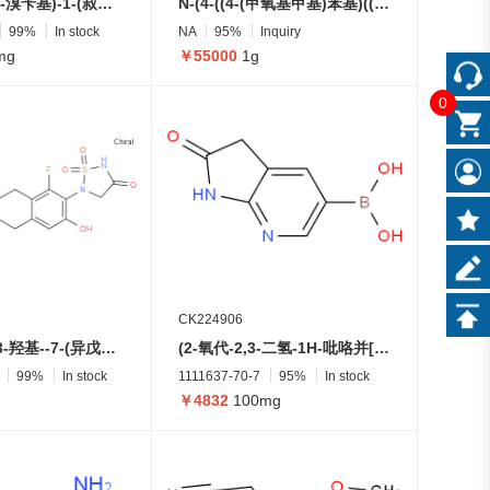
(2S,4R)-4-(4-溴苄基)-1-(叔丁氧羰基)吡咯烷-2-羧酸
N-(4-((4-(甲氧基甲基)苯基)((2-((4-((3-甲基脲基)甲基)-2,5-二氧代咪唑烷-1-基)氨基)苯基)氨基)甲氧基)苯基)丙炔酰胺
99%
In stock
NA
95%
Inquiry
mg
￥55000
1g
0
CK224906
(R)-5-(1-氟-3-羟基--7-(异戊基氨基)-5,6,7,8-四氢萘-2-基)-1,2,5-噻二唑烷-3-酮 1,1-二氧化物
(2-氧代-2,3-二氢-1H-吡咯并[2,3-b]吡啶-5-基)硼酸
99%
In stock
1111637-70-7
95%
In stock
￥4832
100mg