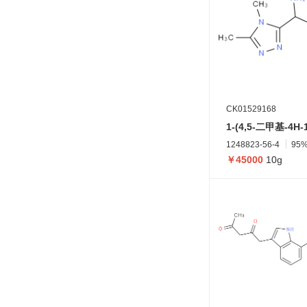
CK01529168
1248823-56-4
95
￥45000
10g