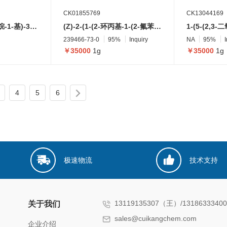
CK01855769
CK13044169
1-(2,5-二氧代咪唑烷-1-基)-3-(3-(2,4-二氧代戊基)-1H-吲哚-7-基)脲
(Z)-2-(1-(2-环丙基-1-(2-氟苯基)-2-氧代乙基)-4-巯基哌啶-3-亚基)乙酸盐酸盐
239466-73-0
95%
Inquiry
NA
95%
￥35000
1g
￥35000
1g
4
5
6
极速物流
技术支持
13119135307（王）/131863334
关于我们
sales@cuikangchem.com
企业介绍