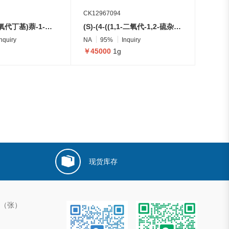
CK12967094
1-(5-(2,3-二氧代丁基)萘-1-基)-3-(2,5-二氧代咪唑烷-1-基)脲
(S)-(4-((1,1-二氧代-1,2-硫杂环己烷-2-基)甲基)-1-氧杂-9-氮杂螺[5.5]十一烷-9-基)(1-苯基环戊基)甲酮
Inquiry
NA
95%
Inquiry
￥45000
1g
现货库存
00（张）