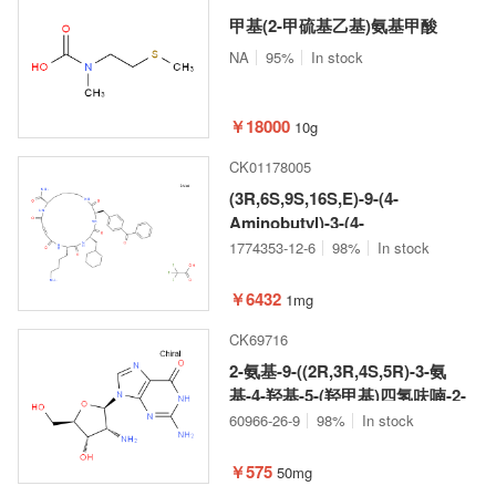
甲基(2-甲硫基乙基)氨基甲酸
NA
95%
In stock
￥18000
10g
CK01178005
(3R,6S,9S,16S,E)-9-(4-
Aminobutyl)-3-(4-
benzoylbenzyl)-6-
1774353-12-6
98%
In stock
(cyclohexylmethyl)-2,5,8,11,14-
pentaoxo-1,4,7,10,15-
￥6432
1mg
pentaazacycloicos-12-ene-16-
CK69716
carboxamide 2,2,2-
trifluoroacetate
2-氨基-9-((2R,3R,4S,5R)-3-氨
基-4-羟基-5-(羟甲基)四氢呋喃-2-
基)-1,9-二氢-6H-嘌呤-6-酮
60966-26-9
98%
In stock
￥575
50mg