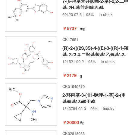
7-(6-羟基苯并呋喃-2-基)-2,2-二甲
基-2H-苯并吡喃-5-醇
69120-07-6
98%
In stock
￥5737
1mg
CK17651
(R)-2-(((2S,3S)-4-((E)-3-((R)-1-羧
基-2-(3,4-二羟基苯基)乙氧基)-3-
氧代丙-1-烯-1-基)-2-(3,4-二羟基苯
121521-90-2
98%
In stock
基)-7-羟基-2,3-二氢苯并呋喃-3-羰
基)氧基)-3-(3,4-二羟基苯基)丙酸
￥2179
1g
CK01549519
2-环丙基-3-(1H-咪唑-1-基)-2-(甲
基氨基)丙酸甲酯
1343784-02-0
95%
Inquiry
￥20000
5g
CK02818933