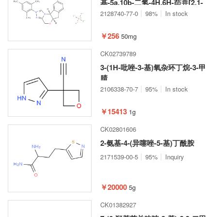
基-5a,10b-二氢-4H,6H-茚并[2,1-
b][1,2,4]三唑并[4,3-d][1,4]恶嗪-2-
2128740-77-0
98%
In stock
鎓四氟硼酸盐
￥256
50mg
CK02739789
3-(1H-吡唑-3-基)氧杂环丁烷-3-甲
腈
2106338-70-7
95%
In stock
￥15413
1g
CK02801606
2-氨基-4-(异噻唑-5-基)丁酰胺
2171539-00-5
95%
Inquiry
￥20000
5g
CK01382927