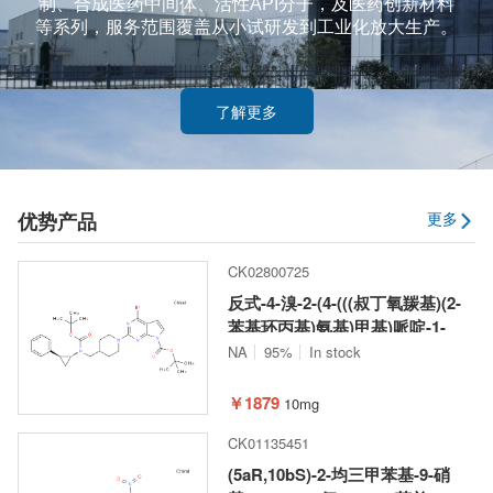
制、合成医药中间体、活性API分子，及医药创新材料
等系列，服务范围覆盖从小试研发到工业化放大生产。
了解更多
优势产品
更多
CK02800725
反式-4-溴-2-(4-(((叔丁氧羰基)(2-
苯基环丙基)氨基)甲基)哌啶-1-
基)-7H-吡咯并[2,3-d]嘧啶-7-甲酸
NA
95%
In stock
叔丁酯
￥1879
10mg
CK01135451
(5aR,10bS)-2-均三甲苯基-9-硝