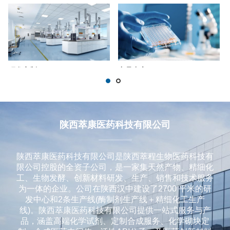
研发定制
产品中心
用户可以通过积累的积分来兑换商品或服务。这些积分通常是通过购物、参与活动或完成特定任务获得的。
我们有120000的产品，拥有大量的现货，为您缩短研发的周期。
陕西萃康医药科技有限公司
陕西萃康医药科技有限公司是陕西萃程生物医药科技有
限公司控股的全资子公司，是一家集天然产物、精细化
工、生物发酵、创新材料研发、生产、销售和技术服务
为一体的企业。公司在陕西汉中建设了2700 平米的研
发中心和2条生产线(酶制剂生产线＋精细化工生产
线)。陕西萃康医药科技有限公司提供一站式服务与产
品，涵盖高端化学试剂、定制合成服务、化学砌块定