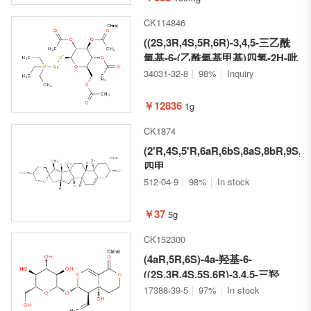
CK114846
((2S,3R,4S,5R,6R)-3,4,5-三乙酰
氧基-6-(乙酰氧基甲基)四氢-2H-吡
喃-2-硫基)(三乙基膦)金
34031-32-8
98%
Inquiry
￥12836
1g
CK1874
(2'R,4S,5'R,6aR,6bS,8aS,8bR,9S,11
四甲
基-1,3,3',4,4',5,5',6,6a,6b,6',7,8,8a,
512-04-9
98%
In stock
二十氢螺[萘并[2',1':4,5]茚并
[2,1,1-b]呋喃-10,2'吡喃]-4-醇
￥37
5g
CK152300
(4aR,5R,6S)-4a-羟基-6-
((2S,3R,4S,5S,6R)-3,4,5-三羟
基-6-(羟甲基)四氢-2H-吡喃-2-基)
17388-39-5
97%
In stock
氧基)-5-乙烯基-4,4a,5,6-四氢吡喃