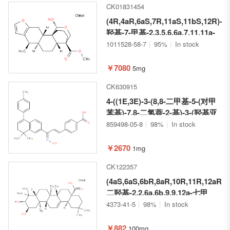
CK01831454
(4R,4aR,6aS,7R,11aS,11bS,12R)-12
羟基-7-甲基-2,3,5,6,6a,7,11,11a-
八氢-1H-4,11b-(甲桥氧基甲桥)菲
1011528-58-7
95%
In stock
咯啉[3,2-b]呋喃-4(4aH)-甲酸甲酯
￥7080
5mg
CK630915
4-((1E,3E)-3-(8,8-二甲基-5-(对甲
苯基)-7,8-二氢萘-2-基)-3-(羟基亚
氨基)丙-1-烯-1-基)苯甲酸
859498-05-8
98%
In stock
￥2670
1mg
CK122357
(4aS,6aS,6bR,8aR,10R,11R,12aR,1
二羟基-2,2,6a,6b,9,9,12a-七甲
基-1,2,3,4,4a,5,6,6a,6b,7,8,8a,9,10,
4373-41-5
98%
In stock
二十氢苉-4a-羧酸
￥882
100mg