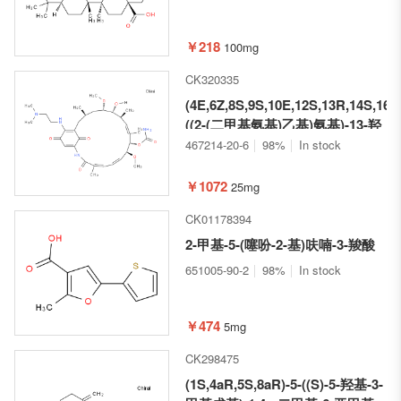
￥218
100mg
CK320335
(4E,6Z,8S,9S,10E,12S,13R,14S,16R
((2-(二甲基氨基)乙基)氨基)-13-羟
基-8,14-二甲氧基-4,10,12,16-四甲
467214-20-6
98%
In stock
基-3,20,22-三氧代-2-氮杂双环
[16.3.1]二十二烷-1(21),4,6,10,18-
￥1072
25mg
五烯-9-基氨基甲酸酯
CK01178394
2-甲基-5-(噻吩-2-基)呋喃-3-羧酸
651005-90-2
98%
In stock
￥474
5mg
CK298475
(1S,4aR,5S,8aR)-5-((S)-5-羟基-3-