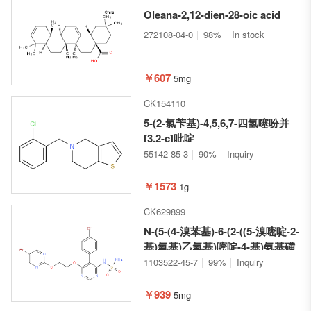
Oleana-2,12-dien-28-oic acid
272108-04-0
98%
In stock
￥607
5mg
CK154110
5-(2-氯苄基)-4,5,6,7-四氢噻吩并
[3,2-c]吡啶
55142-85-3
90%
Inquiry
￥1573
1g
CK629899
N-(5-(4-溴苯基)-6-(2-((5-溴嘧啶-2-
基)氧基)乙氧基)嘧啶-4-基)氨基磺
酰胺
1103522-45-7
99%
Inquiry
￥939
5mg