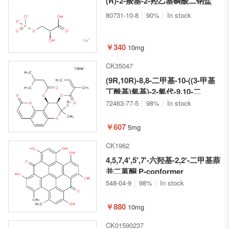
(R)-2-羧基-2-羟乙基磷酸二钠盐
80731-10-8
90%
In stock
￥340
10mg
CK35047
(9R,10R)-8,8-二甲基-10-((3-甲基
丁酰基)氧基)-2-氧代-9,10-二
氢-2H,8H-吡喃并[2,3-f]苯并吡
72463-77-5
98%
In stock
喃-9-基 (Z)-2-甲基丁-2-烯酸酯
￥607
5mg
CK1962
4,5,7,4',5',7'-六羟基-2,2'-二甲基萘
并二蒽酮 P-conformer
548-04-9
98%
In stock
￥880
10mg
CK01590237