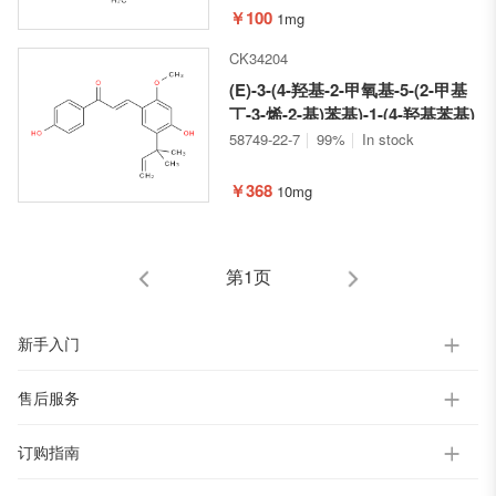
并[3,4-c]吡喃-1(3H)-酮
￥100
1mg
CK34204
(E)-3-(4-羟基-2-甲氧基-5-(2-甲基
丁-3-烯-2-基)苯基)-1-(4-羟基苯基)
丙-2-烯-1-酮
58749-22-7
99%
In stock
￥368
10mg
第1页
新手入门
售后服务
订购指南