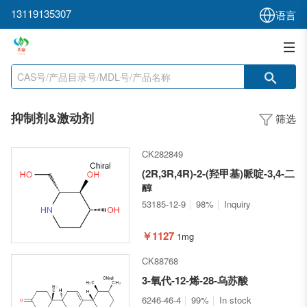
13119135307
语言
抑制剂&激动剂
筛选
CK282849
(2R,3R,4R)-2-(羟甲基)哌啶-3,4-二
醇
53185-12-9
98%
Inquiry
￥1127
1mg
CK88768
3-氧代-12-烯-28-乌苏酸
6246-46-4
99%
In stock