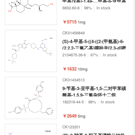
甲基戊基)-1,4a-二甲基-6-亚甲基
十氢萘-1-羧酸
6832-60-6
98%
In stock
￥5715
1mg
CK01456849
(S)-4-甲基-5-((4-((2-(甲氨基)-6-
(2,2,2-三氟乙基)噻吩并[2,3-d]嘧
啶-4-基)氨基)哌啶-1-基)甲基)-1-
2134675-36-6
97%
In stock
(2-(4-(甲磺酰基)哌嗪-1-基)丙
基)-1H-吲哚-2-甲腈
￥1632
10mg
CK01434513
9-苄基-3-亚甲基-1,5-二对甲苯磺
酰基-1,5,9-三氮杂环十二烷
182316-44-5
98%
In stock
￥2649
5mg
CK123201