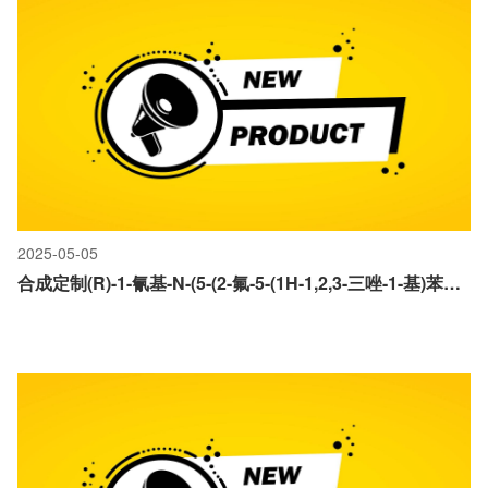
2025-05-05
合成定制(R)-1-氰基-N-(5-(2-氟-5-(1H-1,2,3-三唑-1-基)苯甲酰基)-4,5,6,7-四氢噻唑并[5,4-c]吡啶-2-基)哌啶-3-羧酰胺