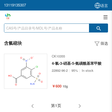
13119135307
语言
含氟砌块
筛选
CK10355
4-氯-3-硝基-5-氨磺酰基苯甲酸
22892-96-2
95%
In stock
￥600
10g
第1页