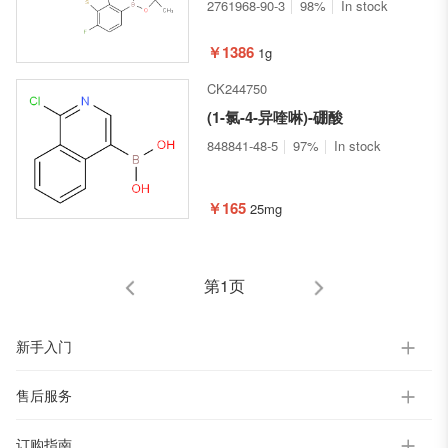
并[b]噻吩-2-基)氨基甲酸叔丁酯
2761968-90-3
98%
In stock
￥1386
1g
CK244750
(1-氯-4-异喹啉)-硼酸
848841-48-5
97%
In stock
￥165
25mg
第1页
新手入门
售后服务
订购指南