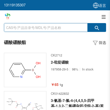
13119135307
语言
硼酸硼酸酯
筛选
CK2712
2-吡啶硼酸
197958-29-5
98%
In stock
￥65
1g
CK01422832
3-氰基-7-氟-4-(4,4,5,5-四甲
基-1,3,2-二氧硼杂环戊烷-2-基)苯