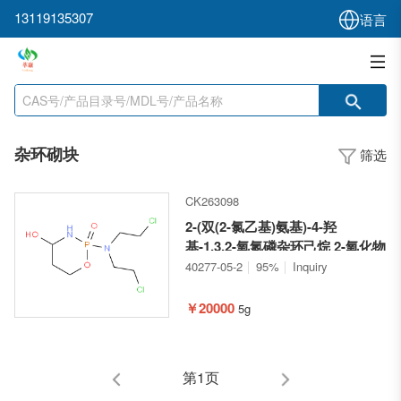
13119135307
语言
杂环砌块
筛选
CK263098
2-(双(2-氯乙基)氨基)-4-羟
基-1,3,2-氧氮磷杂环己烷 2-氧化物
40277-05-2
95%
Inquiry
￥20000
5g
第1页