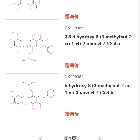
2-en-1-yl)-7-((3,4,5-trihydroxy-6-
(hydroxymethyl)tetrahydro-2H-
pyran-2-yl)oxy)-4H-chromen-4-
需询价
one
CK928965
3,5-dihydroxy-8-(3-methylbut-2-
en-1-yl)-2-phenyl-7-((3,4,5-
trihydroxy-6-
(hydroxymethyl)tetrahydro-2H-
pyran-2-yl)oxy)chroman-4-one
需询价
CK928962
5-hydroxy-8-(3-methylbut-2-en-
1-yl)-2-phenyl-7-((3,4,5-
trihydroxy-6-
(hydroxymethyl)tetrahydro-2H-
pyran-2-yl)oxy)-4H-chromen-4-
需询价
one
第1页