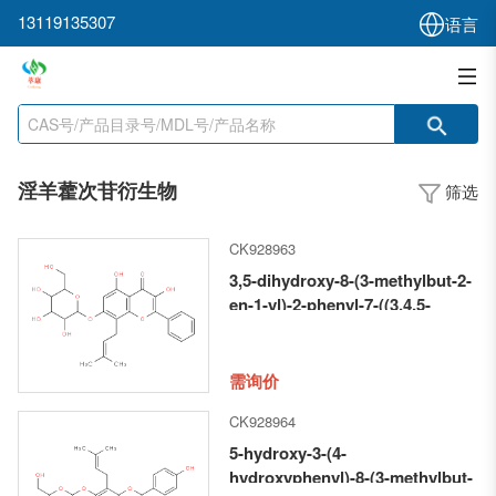
13119135307
语言
淫羊藿次苷衍生物
筛选
CK928963
3,5-dihydroxy-8-(3-methylbut-2-
en-1-yl)-2-phenyl-7-((3,4,5-
trihydroxy-6-
(hydroxymethyl)tetrahydro-2H-
pyran-2-yl)oxy)-4H-chromen-4-
需询价
one
CK928964
5-hydroxy-3-(4-
hydroxyphenyl)-8-(3-methylbut-