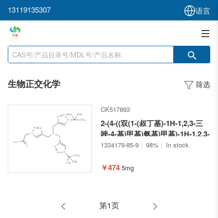
13119135307
语言
生物正交化学
筛选
CK517893
2-(4-((双(1-(叔丁基)-1H-1,2,3-三
唑-4-基)甲基)氨基)甲基)-1H-1,2,3-
三唑-1-基)乙酸
1334179-85-9
98%
In stock
￥474
5mg
第1页