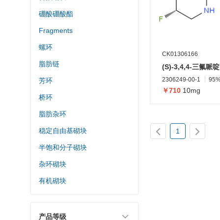
硼酸硼酸酯
Fragments
螺环
CK01306166
脂肪链
(S)-3,4,4-三氟哌
2306249-00-1
95
芳环
￥710
10mg
桥环
脂肪杂环
稳定自由基砌块
1
半饱和分子砌块
杂环砌块
有机砌块
产品等级