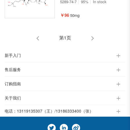
((3R)-2,3,6-三羟基-6-甲基庚-2-
5289-74-7
95%
In stock
基)-2,3,4,5,9,11,12,13,14,15,16,17-
十二氢-1H-环戊烷并[a]菲-6(10H)-
￥96
50mg
酮
第1页
新手入门
售后服务
订购指南
关于我们
电话：
13119135307（王）/13186333400（张）