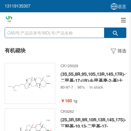
13119135307
语言
有机砌块
筛选
CK125029
(3S,5S,8R,9S,10S,13R,14S,17R)-10
二甲基-17-((R)-6-甲基庚-2-基)十
六氢-1H-环戊烷并[a]菲-3-醇
80-97-7
95%
In stock
￥160
1g
CK9262
(2S,3R,5R,9R,10R,13R,14S,17S)-2,3
三羟基-10,13-二甲基-17-