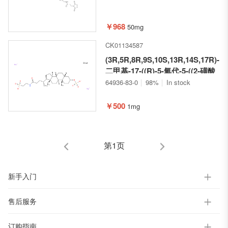
￥968
50mg
CK01134587
(3R,5R,8R,9S,10S,13R,14S,17R)-10
二甲基-17-((R)-5-氧代-5-((2-磺酸
乙基)氨基)戊-2-基)十六氢-1H-环
64936-83-0
98%
In stock
戊并[a]菲-3-基 硫酸钠
￥500
1mg
第1页
新手入门
售后服务
订购指南