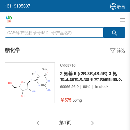
13119135307
语言
糖化学
筛选
CK69716
2-氨基-9-((2R,3R,4S,5R)-3-氨
基-4-羟基-5-(羟甲基)四氢呋喃-2-
基)-1,9-二氢-6H-嘌呤-6-酮
60966-26-9
98%
In stock
￥575
50mg
第1页