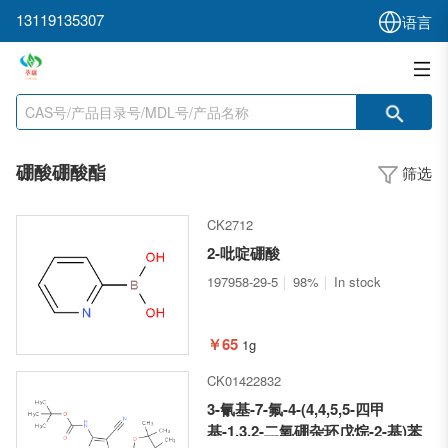
13119135307
语言
硼酸硼酸酯
筛选
CK2712
2-吡啶硼酸
197958-29-5
98%
In stock
￥65
1g
CK01422832
3-氰基-7-氟-4-(4,4,5,5-四甲
基-1,3,2-二氧硼杂环戊烷-2-基)苯