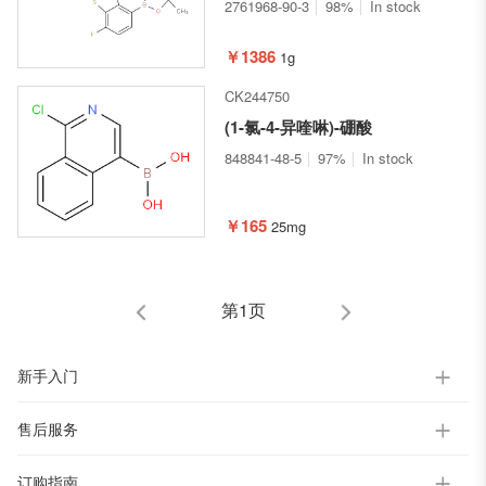
并[b]噻吩-2-基)氨基甲酸叔丁酯
2761968-90-3
98%
In stock
￥1386
1g
CK244750
(1-氯-4-异喹啉)-硼酸
848841-48-5
97%
In stock
￥165
25mg
第1页
新手入门
售后服务
订购指南