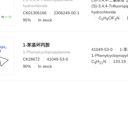
(S)-3,4,4-三氟哌啶
hydrochloride
(S)-3,4,4-Trifluoropi
hydrochloride
CK01306166
2306249-00-1
C
H
ClF
N
5
9
3
95%
In stock
1-苯基环丙胺
41049-53-0
1-
1-Phenylcyclopropylamine
1-Phenylcyclopropy
CK28672
41049-53-0
C
H
N
133.19
9
1
1
90%
In stock