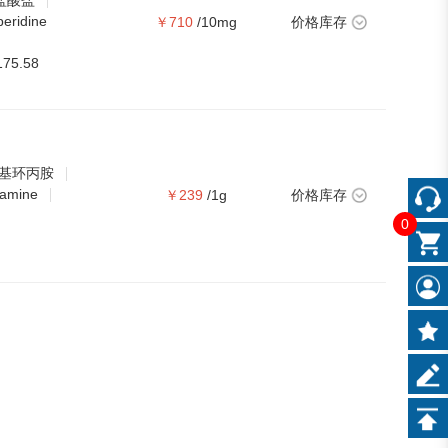
 盐酸盐
peridine
￥710
/10mg
价格库存
175.58
苯基环丙胺
lamine
￥239
/1g
价格库存
0