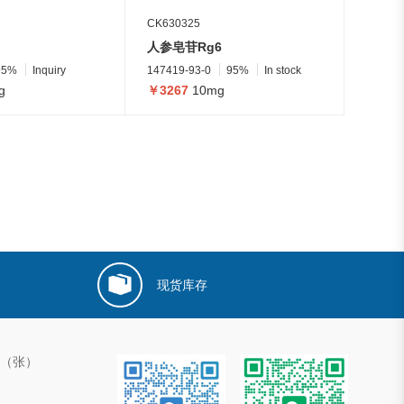
CK630325
人参皂苷Rg6
95%
Inquiry
147419-93-0
95%
In stock
g
￥3267
10mg
现货库存
00（张）