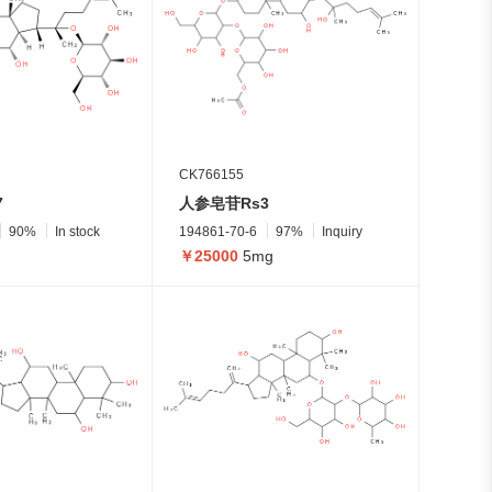
CK766155
7
人参皂苷Rs3
90%
In stock
194861-70-6
97%
Inquiry
￥25000
5mg