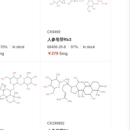
CK9469
人参皂苷Rb3
70%
In stock
68406-26-8
97%
In stock
mg
￥379
5mg
CK299892