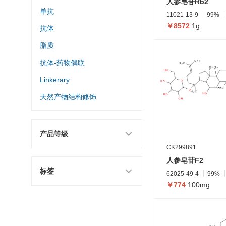
人参皂苷Rb2
单抗
11021-13-9
99%
￥8572
1g
抗体
脂质
抗体-药物偶联
Linkerary
天然产物结构修饰
产品等级
CK299891
人参皂苷F2
标签
62025-49-4
99%
￥774
100mg