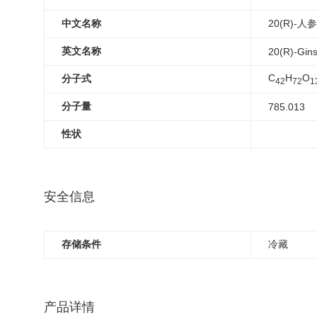
中文名称
20(R)-人
英文名称
20(R)-Gin
C
H
O
分子式
4
2
7
2
1
分子量
785.013
性状
安全信息
存储条件
冷藏
产品详情