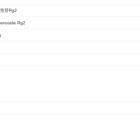
参皂苷Rg2
senoside Rg2
3