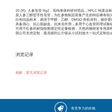
20 (R)- 人参皂苷 Rg2，高纯单体科研对照品，HPLC 纯
原人参三醇型手性皂苷，为红参炮制后富集产生的特征稀有组
白色结晶粉末，易溶于甲醇、乙醇、DMSO 有机溶剂，储存
具备强心、抗心肌缺血、抗休克作用，多用于心血管药理试验
可用于红参药材指纹图谱定性定量检测，天然药物研发专用原
我公司支持定制，毫克级到公斤级从小试到放大一站式定制合
浏览记录
抱歉，暂无浏览记录
有竞争力的价格