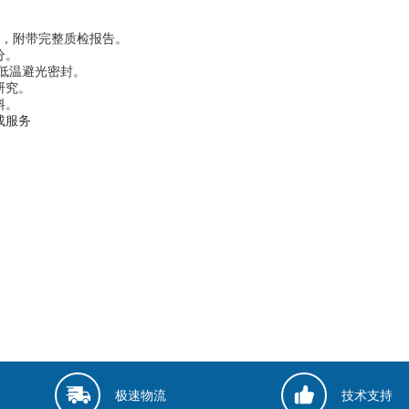
度达标，附带完整质检报告。
分。
需低温避光密封。
研究。
料。
成服务
极速物流
技术支持