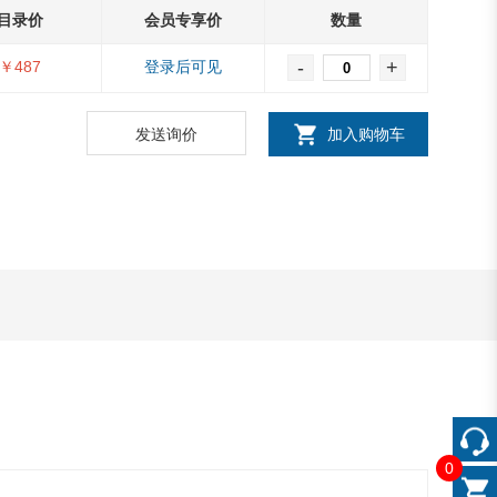
目录价
会员专享价
数量
-
+
￥487
登录后可见
发送询价
加入购物车
0