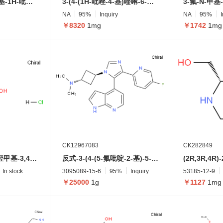
2-羟基-5-(4-((4-羟基-1H-吡唑-1-基)甲基)异吲哚啉-2-基)苯甲酸
3-(4-(1H-吡唑-4-基)喹啉-6-基)苯磺酰胺
NA
95%
Inquiry
NA
95%
￥8320
1mg
￥1742
1mg
CK12967083
CK282849
(2R,3R,4R,5S)-2-羟甲基-3,4,5-三羟基哌啶盐酸盐
反式-3-(4-(5-氟吡啶-2-基)-5-(1H-吡咯并[2,3-b]吡啶-4-基)-1H-咪唑-1-基)-N,N-二甲基环丁烷-1-胺
In stock
3095089-15-6
95%
Inquiry
53185-12-9
￥25000
1g
￥1127
1mg