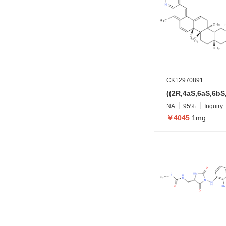
CK12970891
NA
95%
Inquiry
￥4045
1mg