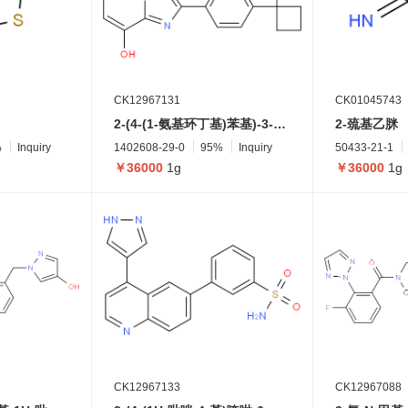
CK12967131
CK01045743
2-(4-(1-氨基环丁基)苯基)-3-苯基咪唑并[1,2-b]哒嗪-8-醇
2-巯基乙脒
%
Inquiry
1402608-29-0
95%
Inquiry
50433-21-1
￥36000
1g
￥36000
1g
CK12967133
CK12967088