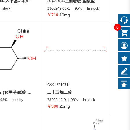
3-氟-N-甲基-N-(2-甲基-2-((5-(三氟甲基)嘧啶-2-基)氨基)丙基)-2-(2H-1,2,3-三唑-2-基)苯甲酰胺
(S)-3,4,4-三氟哌啶 盐酸盐
In stock
2306249-00-1
95%
In stock
￥710
10mg
0
CK01271971
(2R,3R,4R)-2-(羟甲基)哌啶-3,4-二醇
二十五烷二酸
98%
Inquiry
73292-42-9
98%
In stock
￥986
25mg