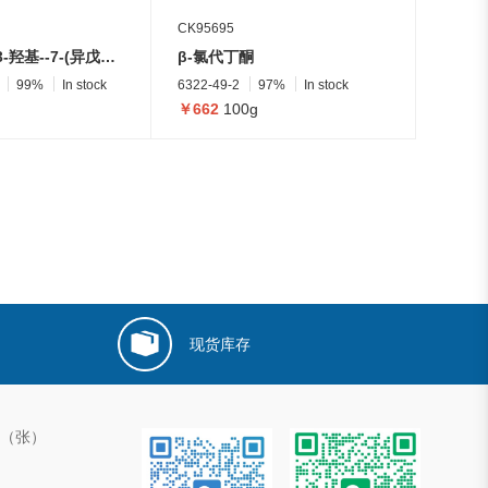
CK95695
(R)-5-(1-氟-3-羟基--7-(异戊基氨基)-5,6,7,8-四氢萘-2-基)-1,2,5-噻二唑烷-3-酮 1,1-二氧化物
β-氯代丁酮
99%
In stock
6322-49-2
97%
In stock
￥662
100g
现货库存
00（张）