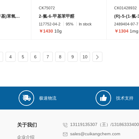
CK75072
CK01428932
4-((S)-(4-(甲氧基甲基)苯氧基)((2-(((S)-4-((3-甲基脲基)甲基)-2,5-二氧代咪唑烷-1-基)氨基)苯基)氨基)甲基)苄基 2H-吖丙啶-3-羧酸酯
2-氟-6-甲基苯甲醛
117752-04-2
95%
In stock
2489404-97-7
￥1430
10g
￥1304
1mg
4
5
6
7
8
9
10
极速物流
技术支持
13119135307（王）/131863334
关于我们
sales@cuikangchem.com
企业介绍