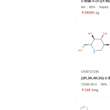
NA
95%
Inquiry
￥36000
1g
CK00727195
73285-50-4
90%
￥128
1mg