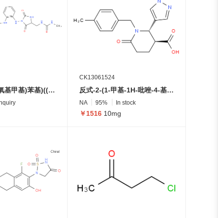
CK13061524
N-(4-((4-(甲氧基甲基)苯基)((2-((4-((3-甲基脲基)甲基)-2,5-二氧代咪唑烷-1-基)氨基)苯基)氨基)甲氧基)苯基)丙炔酰胺
反式-2-(1-甲基-1H-吡唑-4-基)-1-(4-甲基苄基)-6-氧代哌啶-3-羧酸
Inquiry
NA
95%
In stock
￥1516
10mg