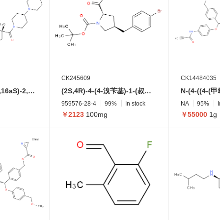
CK245609
CK14484035
((2R,4aS,6aS,6bS,16aS)-2,4a,6a,6b,9,16a-六甲基-1,2,3,4,4a,5,6,6a,6b,16,16a,16b-十二氢苯并菲并[1,2-g]喹喔啉-2-基)(4-(哌嗪-1-基)哌啶-1-基)甲酮
(2S,4R)-4-(4-溴苄基)-1-(叔丁氧羰基)吡咯烷-2-羧酸
959576-28-4
99%
In stock
NA
95%
￥2123
100mg
￥55000
1g