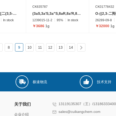
CK635787
CK01778432
氯化[(S)-(-)-2,2'-双[二(3,5-二甲苯基)膦]-1,1'-联萘](对伞花烃)钌(II)氯化物
(3aS,3a'S,3a"S,8aR,8a'R,8a"R)-2,2',2"-(丙烷-1,2,2-三基)三(8,8a-二氢-3aH-茚并[1,2-d]恶唑)
In stock
1239015-11-2
95%
In stock
26289-09-8
￥3686
1g
￥32000
1g
8
9
10
11
12
13
14
极速物流
技术支持
13119135307（王）/131863334
关于我们
sales@cuikangchem.com
企业介绍