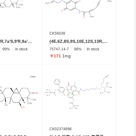
CK56038
(2a'R,4'S,6a'R,7a'S,9'R,9a'R,9b'R,10'R,13a'S,14a'S)-3',3',5,9a',10',14a'-六甲基-4'-(((2S,3R,4S,5R)-3,4, 5-三羟基四氢-2H-吡喃-2-基)氧基)-2',2a',3',5',6',8',9',9a',9b',10',11',13a',14',14a'-十四氢-4'H,7'H-3,6-二氧杂螺[双环[3.1.0]己烷-2,12'-环丙并[1',8a']萘并[2',1':4,5]茚并[2,1-b]吡喃]-9'-基
(4E,6Z,8S,9S,10E,12S,13R,14S,16R)-19-(烯丙基氨基)-13-羟基-8,14-二甲氧基-4,10,12,16-四甲基-3,20,22-三氧代-2-氮杂双环[16.3.1]二十二烷-1(21),4,6,10,18-戊烯-9-基 氨基甲酸酯
99%
In stock
75747-14-7
98%
In stock
￥171
1mg
CK02374898