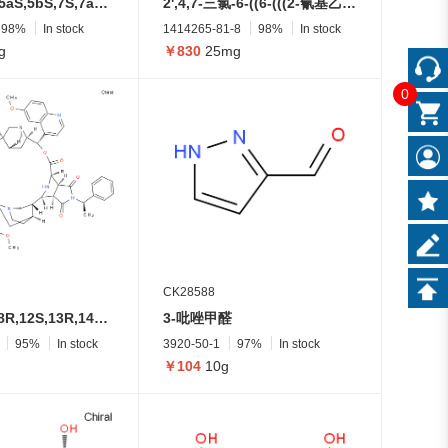
(2aR,3R,4S,5aS,5bS,7S,7aR,9S,11aR,12aS)-3-((2S,5R)-5-(2-羟基丙-2-基)-2-甲基四氢呋喃-2-基)-2a,5a,8,8-四甲基十四氢-1H,12H-环戊并[a]环丙并[e]菲-4,7,9-三醇
2',4,7-三氯-6-((6-(((2-氰基乙氧基)(二异丙基氨基)磷基)氧基)己基)氨基甲酰基)-3-氧代-7'-苯基-3H-螺[异苯并呋喃-1,9'-氧杂蒽]-3',6'-二基 双(2,2-二甲基丙酸酯)
98%
In stock
1414265-81-8
98%
In stock
g
￥830
25mg
0
CK28588
(3aS,4R,7S,8R,12S,13R,14R,14aR,17aS,18R,21S,22S,23R,26R,27R,28R,28aR)-7,21-双(6-甲氧基喹啉-4-基)-2,16-双((R)-1-苯乙基)二十氢-4,28:14,18-二环亚胺-8,12:9,13:22,26:23,27-四甲桥二吡咯并[3,4-j:3',4'-w][1,14]二氧杂[4,17]二氮杂环二十六烷-1,3,5,15,17,19(2H,16H)-六酮
3-吡唑甲醛
95%
In stock
3920-50-1
97%
In stock
￥104
10g