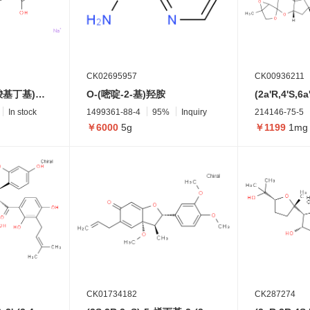
CK02695957
CK00936211
(N-((S)-4-氨基-4-羧基丁基)甲脒基)-L-天冬氨酸二钠盐
O-(嘧啶-2-基)羟胺
In stock
1499361-88-4
95%
Inquiry
214146-75-5
￥6000
5g
￥1199
1mg
CK01734182
CK287274