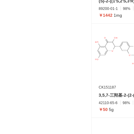
89200-01-1
98%
￥1442
1mg
CK151187
42110-65-6
98%
￥50
5g