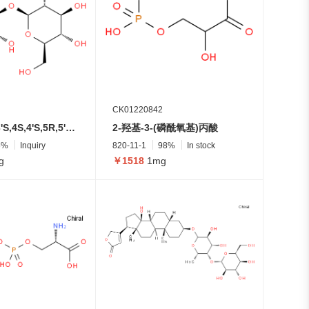
CK01220842
(2R,2'R,3S,3'S,4S,4'S,5R,5'R,6S,6'S)-6,6'-氧基双(2-(羟甲基)四氢-2H-吡喃-3,4,5-三醇)
2-羟基-3-(磷酰氧基)丙酸
5%
Inquiry
820-11-1
98%
In stock
g
￥1518
1mg