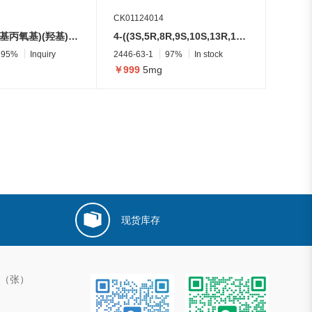
CK01124014
O-((2,3-二羟基丙氧基)(羟基)磷酰基)-L-丝氨酸
4-((3S,5R,8R,9S,10S,13R,14S,17R)-3-(((3S,4S,5S,6S)-3,4-二羟基-6-甲基-5-(((2S,3R,4S,5S,6R)-3,4,5-三羟基-6-(羟甲基)四氢-2H-吡喃-2-基)氧基)四氢-2H-吡喃-2-基)氧基)-14-羟基-10,13-二甲基十六氢-1H-环戊二烯并[a]菲-17-基)呋喃-2(5H)-酮
95%
Inquiry
2446-63-1
97%
In stock
￥999
5mg
现货库存
00（张）