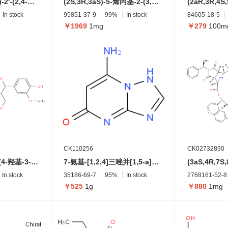
(S)-2-((1'S,2'S,3'R)-2'-(2,4-二羟基-3-(3-甲基丁-2-烯-1-基)苯甲酰基)-2,2'',4'',6-四羟基-5'-甲基-1',2',3',4'-四氢-[1,1':3',1''-三联苯]-3-基)-5,7-二羟基苯并二氢吡喃-4-酮
(2S,3R,3aS)-5-烯丙基-2-(3,4-二甲氧基苯基)-3a-甲氧基-3-甲基-3,3a-二氢苯并呋喃-6(2H)-酮
In stock
95851-37-9
99%
In stock
84605-18-5
￥1969
1mg
￥279
100m
CK110256
CK02732890
3,5,7-三羟基-2-(2-(4-羟基-3-甲氧基苯基)-3-(羟甲基)-2,3-二氢苯并[b] [1,4]二氧杂环己烯-6-基)苯并二氢吡喃-4-酮
7-氨基-[1,2,4]三唑并[1,5-a]嘧啶-5(1H)-酮
In stock
35186-69-7
95%
In stock
2768161-52-8
￥525
1g
￥880
1mg