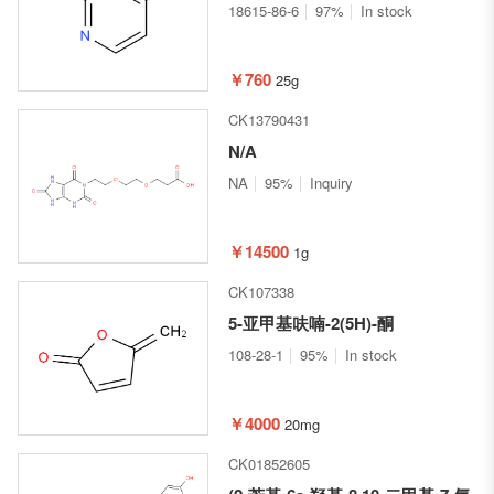
18615-86-6
97%
In stock
￥760
25g
CK13790431
N/A
NA
95%
Inquiry
￥14500
1g
CK107338
5-亚甲基呋喃-2(5H)-酮
108-28-1
95%
In stock
￥4000
20mg
CK01852605