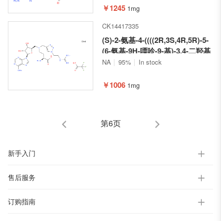
￥1245
1mg
CK14417335
(S)-2-氨基-4-((((2R,3S,4R,5R)-5-
(6-氨基-9H-嘌呤-9-基)-3,4-二羟基
四氢呋喃-2-基)甲基)((1-(2-胍基乙
NA
95%
In stock
基)-1H-1,2,3-三唑-4-基)甲基)氨基)
丁酸 x三氟乙酸盐
￥1006
1mg
第6页
新手入门
售后服务
订购指南