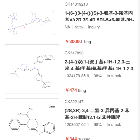
CK14319210
1-(6-((3-(4-((((S)-3-氨基-3-羧基丙
基)(((2R,3S,4R,5R)-5-(6-氨基-9H-
嘌呤-9-基)-3,4-二羟基四氢呋喃-2-
NA
95%
Inquiry
基)甲基)氨基)甲基)-1H-1,2,3-三
唑-1-基)丙基)氨基)-6-氧代己
￥30000
1mg
基)-3,3-二甲基-2-(5-(1,3,3-三甲基
CK517893
吲哚啉-2-亚基)戊-1,3-二烯-1-
基)-3H-吲哚-1-鎓碘化物
2-(4-((双(1-(叔丁基)-1H-1,2,3-三
唑-4-基)甲基)氨基)甲基)-1H-1,2,3-
三唑-1-基)乙酸
1334179-85-9
98%
In stock
￥474
5mg
CK322147
(2S,3R)-3,4-二氢-3-异丙基-2-苯
基-2H-嘧啶[2,1-b]苯并噻唑
1203507-02-1
98%
In stock
￥344
100mg