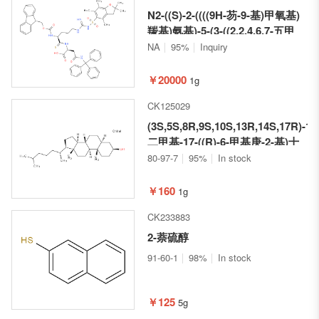
N2-((S)-2-((((9H-芴-9-基)甲氧基)
羰基)氨基)-5-(3-((2,2,4,6,7-五甲
基-2,3-二氢苯并呋喃-5-基)磺酰基)
NA
95%
Inquiry
胍基)戊硫酰基)-N4-三苯甲基-L-天
冬酰胺
￥20000
1g
CK125029
(3S,5S,8R,9S,10S,13R,14S,17R)-10
二甲基-17-((R)-6-甲基庚-2-基)十
六氢-1H-环戊烷并[a]菲-3-醇
80-97-7
95%
In stock
￥160
1g
CK233883
2-萘硫醇
91-60-1
98%
In stock
￥125
5g