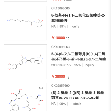
CK13093066
8-氨基-N-(1,1-二氧化四氢噻吩-2-
基)辛酰胺
NA
95%
Inquiry
￥10000
1g
CK13095263
5-(4-(6-(2,3-二氢苯并[b][1,4]二氧
杂环己烯-6-基)-4-氧代-3,4-二氢噻
吩并[3,2-d]嘧啶-2-基)苯基)-5-甲
2869189-37-5
95%
Inquiry
基咪唑烷-2,4-二酮
￥38000
1g
CK02857690
(S)-2-氨基-4-(((R)-3-氨基-3-羧基
丙基)(((2R,3S,4R,5R)-5-(6-氨
基-9H-嘌呤-9-基)-3,4-二羟基四氢
NA
95%
In stock
呋喃-2-基)甲基)氨基)丁酸