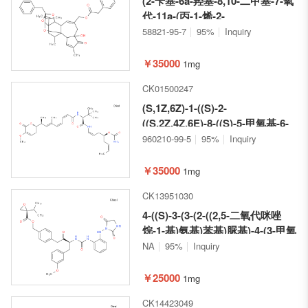
(2-苄基-6a-羟基-8,10-二甲基-7-氧
代-11a-(丙-1-烯-2-
基)-3a,3b,6,6a,9a,10,11,11a-八
58821-95-7
95%
Inquiry
氢-7H-2,9b-环氧薁并[5',4':3,4]苯
并[1,2-d][1,3]二氧戊环-5-基)甲基
￥35000
1mg
2-(4-羟基苯基)乙酸酯
CK01500247
(S,1Z,6Z)-1-((S)-2-
((S,2Z,4Z,6E)-8-((S)-5-甲氧基-6-
氧代-3,6-二氢-2H-吡喃-2-基)-6-甲
960210-99-5
95%
Inquiry
基壬-2,4,6-三烯酰胺基)-3,3-二甲
基丁酰胺基)辛-1,6-二烯-4-基 氨基
￥35000
1mg
甲酸酯
CK13951030
4-((S)-3-(3-(2-((2,5-二氧代咪唑
烷-1-基)氨基)苯基)脲基)-4-(3-甲氧
基苯基)-2-氧代丁基)苄基 (R)-2-异
NA
95%
Inquiry
丙基环氧乙烷-2-羧酸酯
￥25000
1mg
CK14423049