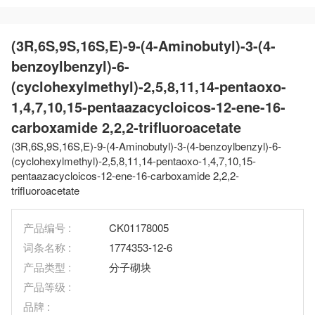
(3R,6S,9S,16S,E)-9-(4-Aminobutyl)-3-(4-
benzoylbenzyl)-6-
(cyclohexylmethyl)-2,5,8,11,14-pentaoxo-
1,4,7,10,15-pentaazacycloicos-12-ene-16-
carboxamide 2,2,2-trifluoroacetate
(3R,6S,9S,16S,E)-9-(4-Aminobutyl)-3-(4-benzoylbenzyl)-6-
(cyclohexylmethyl)-2,5,8,11,14-pentaoxo-1,4,7,10,15-
pentaazacycloicos-12-ene-16-carboxamide 2,2,2-
trifluoroacetate
产品编号 :
CK01178005
词条名称 :
1774353-12-6
产品类型 :
分子砌块
产品等级 :
品牌 :