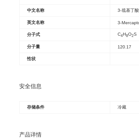
中文名称
3-巯基丁酸
英文名称
3-Mercapto
C
H
O
S
分子式
4
8
2
分子量
120.17
性状
安全信息
存储条件
冷藏
产品详情