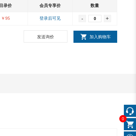
目录价
会员专享价
数量
-
+
￥95
登录后可见
发送询价
加入购物车
0