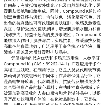
自由基，有效抵御紫外线光老化及自然细胞老化，延
缓肌肤松弛和细纹生成。同时，Compound K通过抑
制黑色素迁移与沉积，均匀肤色，淡化暗黄气色。其
出色的抗炎活性可有效缓解皮肤红肿、敏感及激素性
炎症，修护受损的皮肤屏障，增强肌肤锁水能力和自
我修护力。得益于超高的皮肤渗透性，Compound K
能够深入作用于肌肤深层，实现抗衰、舒缓修护及提
亮肤色的多重功效，广泛应用于奢华抗老精华液、屏
障修护霜以及术后舒缓型护肤品中。
凭借独特的代谢优势和多场景适用性，人参皂苷
Compound K（CAS：39262-14-1）广泛应用于多个
高端工业领域。在制药行业，它是抗炎及代谢调节类
新药研发的关键医药中间体；在营养保健品行业，它
是高端护肝胶囊、代谢调理片、抗疲劳及增强免疫力
复合型健康产品的核心原料；在功能性食品领域，它
被添加到高吸收的人参口服液和营养滋补品中，以提
升产品功效和用户体验；在化妆品制造中，它是抗
衰、抗氧化以及敏感肌修护配方的优质活性成分；在