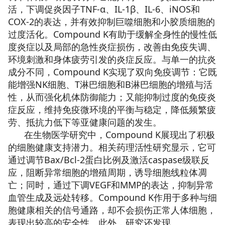
活，下调促炎因子TNF-α、IL-1β、IL-6、iNOS和
COX-2的表达，并有效抑制巨噬细胞和小胶质细胞的
过度活化。Compound K有助于缓解全身性的慢性低
度炎症以及局部的急性炎症损伤，改善由免疫失调、
环境刺激和身体疲劳引发的炎症反应。与单一的抗炎
成分不同，Compound K实现了双向免疫调节：它既
能增强NK细胞、T淋巴细胞和B淋巴细胞的增殖与活
性，从而强化机体防御能力；又能抑制过度的免疫炎
症反应，维持免疫微环境的平衡与稳定，降低频繁疲
劳、抵抗力低下等亚健康问题的发生。
在生物医学研究中，Compound K展现出了积极
的细胞健康支持潜力。相关药理活性研究显示，它可
通过调节Bax/Bcl-2蛋白比例及激活caspase级联反
应，阻断异常细胞的增殖周期，诱导细胞线粒体凋
亡；同时，通过下调VEGF和MMP的表达，抑制异常
血管生成及远处转移。Compound K作用于多种与细
胞健康相关的信号通路，却不会损伤正常人体细胞，
表现出较高的安全性。此外，研究还发现