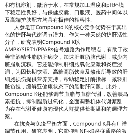
和有机溶剂，微溶于水，在常规加工温度和pH环境
下稳定性良好，与保健胶囊、口服液、医药中间体以
及高端护肤配方均具有极佳的相容性。
人参皂苷Compound K的核心竞争优势在于其出
色的护肝与代谢调节潜力。作为一种天然的护肝活性
分子，研究表明Compound K以
AMPK/SIRT1/PPARs信号通路为作用靶点，有助于改
善非酒精性脂肪肝病变，加速肝脏脂肪代谢，减少内
脏脂肪沉积。它还能抑制肝细胞氧化应激和炎症浸
润，为因长期饮酒、高糖高脂饮食及熬夜所导致的肝
细胞损伤提供营养支持，帮助稳定肝酶指标，减轻肝
脏负担，缓解亚健康状态下的脂肪肝问题。此外，
Compound K还能够调节血脂与血糖代谢，改善胰岛
素抵抗，抑制脂质过氧化，全面调整机体代谢紊乱，
为存在代谢亚健康的现代人群提供长期温和的调理方
案。
在抗炎与免疫平衡方面，Compound K具有广谱
调节作用。研究表明，它能抑制NF-κB炎症通路的激