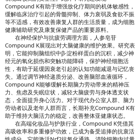
Compound K有助于增强放化疗期间的机体敏感性，
缓解临床治疗引起的骨髓抑制、体力衰弱及食欲不振
等不适感，有效改善康复人群的生活质量，成为细胞
健康辅助研究及康复保健产品的重要原料。
在神经保护与抗疲劳调理方面，人参皂苷
Compound K展现出对大脑健康的维护效果。研究表
明，它能抑制脑组织中β-淀粉样蛋白的沉积，减少神
经元的氧化损伤和突触功能障碍，保护神经细胞活
性，有助于延缓因衰老引起的认知功能减退与记忆丧
失。通过调节神经递质分泌、改善脑部血液循环，
Compound K能够缓解长期脑力劳动带来的精神压
力、焦虑及失眠症状，减轻大脑疲劳与身体透支状
态，全面提升身心活力。对于现代办公室人群、脑力
劳动者以及老年人群而言，长期补充Compound K有
助于维持大脑活力的稳定，改善整体亚健康状态。
在高端化妆品与护肤行业，Compound K凭借其
高吸收率和多重修护功效，已成为备受追捧的抗衰活
性成分。它能激活Nrf2抗氧化通路，清除细胞内过量