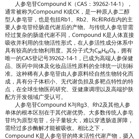
人参皂苷Compound K（CAS：39262-14-1），
通常被称为Compound K或CK，是一种原人参二醇
型人参皂苷，也是包括Rb1、Rb2、Rc和Rd在内的主
要人参皂苷经肠道代谢后的产物。与传统人参皂苷需
经过复杂的肠道代谢不同，Compound K是人体直接
吸收并利用的生物活性形式，在人参活性成分体系中
具有较高的生物利用度。其分子式为C₃₆H₆₂O₈，拥有
唯一的CAS登记号39262-14-1，已成为高端人参保健
品、医药中间体及化妆品活性原料的全球统一识别标
准。这种稀有人参皂苷由人参原料经自然生物转化而
成，具有分子体积小、无代谢负担及多靶点特性的特
点，在全球生物医药研究、亚健康调理以及高端护肤
配方开发领域广受认可。
人参皂苷Compound K与Rg3、Rh2及其他人参
单体的根本区别在于其代谢优势。大多数传统人参皂
苷均为原型皂苷，分子量较大，难以穿透肠道屏障，
需经过多步酶解才能被吸收。相比之下，
Compound K是人参皂苷的终末活性代谢产物，摄入