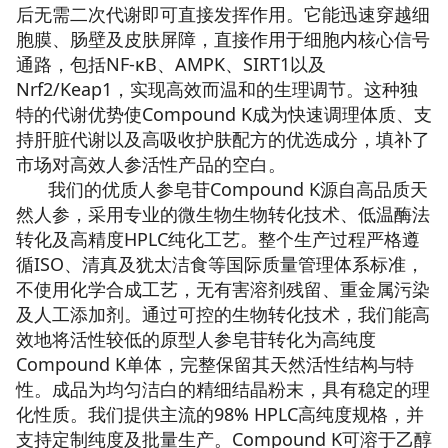
后无需二次代谢即可直接发挥作用。它能迅速穿越细
胞膜、肠壁及皮肤屏障，直接作用于细胞内核心信号
通路，包括NF-κB、AMPK、SIRT1以及
Nrf2/Keap1，实现高效而温和的生理调节。这种独
特的代谢优势使Compound K成为快速调理体质、支
持肝脏代谢以及高吸收护肤配方的优选成分，填补了
市场对高效人参活性产品的空白。
我们的优质人参皂苷Compound K源自高品质天
然人参，采用专业的微生物生物转化技术、低温酶法
转化及高精度HPLC纯化工艺。整个生产过程严格遵
循ISO、清真及犹太洁食等国际质量管理体系标准，
不使用化学合成工艺，无有害溶剂残留、重金属污染
及人工添加剂。通过可控的生物转化技术，我们能高
效地将活性较低的原型人参皂苷转化为高纯度
Compound K单体，完整保留其天然活性结构与特
性。成品为均匀洁白的精细结晶粉末，具有稳定的理
化性质。我们提供主流的98% HPLC高纯度规格，并
支持定制纯度及批量生产。Compound K可溶于乙醇