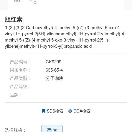
胆红素
3-(2-((3-(2-Carboxyethyl)-4-methyl-5-((Z)-(3-methyl-5-oxo-4-
vinyl-1H-pyrrol-2(5H)-ylidene)methyl)-1H-pyrrol-2-yl)methyl)-4-
methyl-5-((Z)-(4-methyl-5-oxo-3-vinyl-1H-pyrrol-2(5H)-
ylidene)methyl)-1H-pyrrol-3-yl)propanoic acid
产品编号 :
CK9299
词条名称 :
635-65-4
产品类型 :
分子砌块
产品等级 :
品牌 :
SDS搜索
COA搜索
25mg
选择规格：