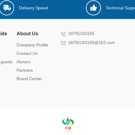
Delivery Speed
Technical Supp
ide
About Us
18791163155
18791163155@163.com
Company Profile
Contact Us
 goods
Honors
Partners
Brand Center