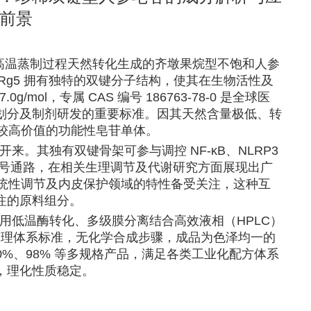
前景
是人参经高温蒸制过程天然转化生成的齐墩果烷型不饱和人参
，Rg5 拥有独特的双键分子结构，使其在生物活性及
mol，专属 CAS 编号 186763-78-0 是全球医
划分及制剂研发的重要标准。因其天然含量极低、转
有较高价值的功能性皂苷单体。
来。其独有双键骨架可参与调控 NF-κB、NLRP3
条核心信号通路，在相关生理调节及代谢研究方面展现出广
系统性调节及内皮保护领域的特性备受关注，这种互
注的原料组分。
采用低温酶转化、多级膜分离结合高效液相（HPLC）
质量管理体系标准，无化学合成步骤，成品为色泽均一的
、50%、98% 等多规格产品，满足各类工业化配方体系
，理化性质稳定。