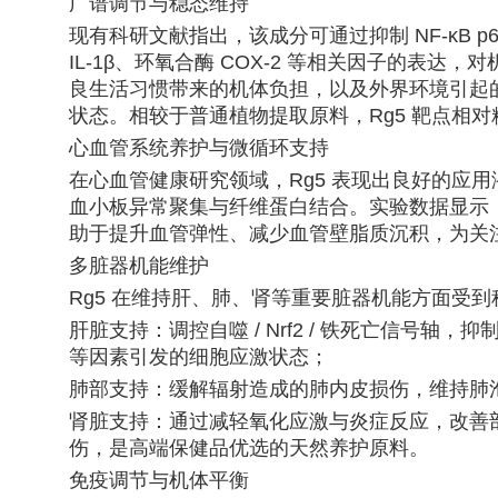
广谱调节与稳态维持
现有科研文献指出，该成分可通过抑制 NF-κB p65
IL-1β、环氧合酶 COX-2 等相关因子的表
良生活习惯带来的机体负担，以及外界环境引起的
状态。相较于普通植物提取原料，Rg5 靶点相
心血管系统养护与微循环支持
在心血管健康研究领域，Rg5 表现出良好的应用
血小板异常聚集与纤维蛋白结合。实验数据显示
助于提升血管弹性、减少血管壁脂质沉积，为关
多脏器机能维护
Rg5 在维持肝、肺、肾等重要脏器机能方面受
肝脏支持：调控自噬 / Nrf2 / 铁死亡信号
等因素引发的细胞应激状态；
肺部支持：缓解辐射造成的肺内皮损伤，维持肺
肾脏支持：通过减轻氧化应激与炎症反应，改善
伤，是高端保健品优选的天然养护原料。
免疫调节与机体平衡