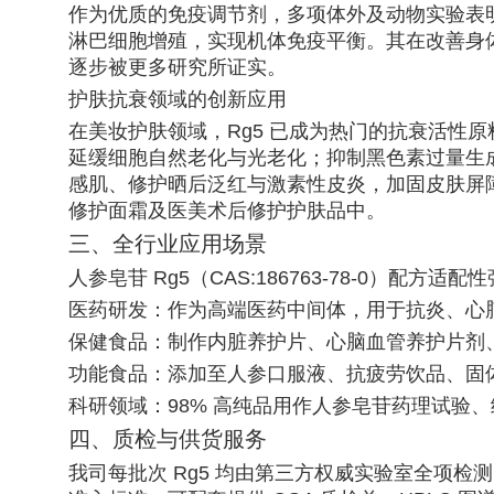
作为优质的免疫调节剂，多项体外及动物实验表明，
淋巴细胞增殖，实现机体免疫平衡。其在改善身
逐步被更多研究所证实。
护肤抗衰领域的创新应用
在美妆护肤领域，Rg5 已成为热门的抗衰活性原料
延缓细胞自然老化与光老化；抑制黑色素过量生
感肌、修护晒后泛红与激素性皮炎，加固皮肤屏
修护面霜及医美术后修护护肤品中。
三、全行业应用场景
人参皂苷 Rg5（CAS:186763-78-0）配方
医药研发：作为高端医药中间体，用于抗炎、心
保健食品：制作内脏养护片、心脑血管养护片剂
功能食品：添加至人参口服液、抗疲劳饮品、固
科研领域：98% 高纯品用作人参皂苷药理试验
四、质检与供货服务
我司每批次 Rg5 均由第三方权威实验室全项