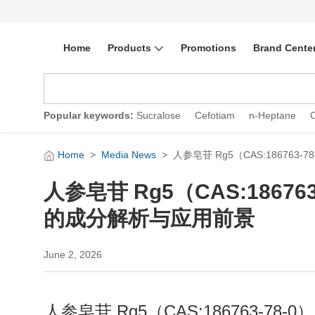
Home
Products
Promotions
Brand Cente
Popular keywords:
Sucralose
Cefotiam
n-Heptane
Home
>
Media News
>
人参皂苷 Rg5（CAS:1867
人参皂苷 Rg5（CAS:1867
的成分解析与应用前景
June 2, 2026
人参皂苷 Rg5（CAS:186763-