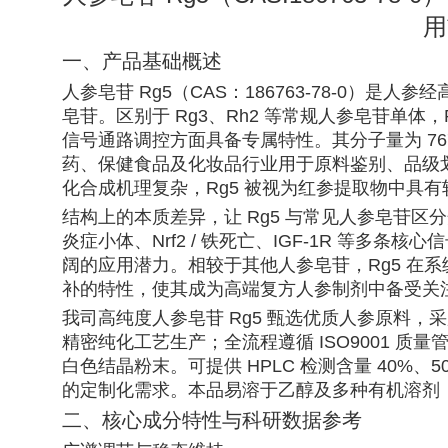
用
一、产品基础概述
人参皂苷 Rg5（CAS：186763-78-0）
皂苷。区别于 Rg3、Rh2 等常规人参皂苷单体
信号通路调控方面具备专属特性。其分子量为 767.0g/
药、保健食品及化妆品行业用于原料鉴别、品级
化合成机理复杂，Rg5 被视为红参提取物中具
结构上的本质差异，让 Rg5 与常见人参皂苷区分开
炎症小体、Nrf2 / 铁死亡、IGF-1R 等多
阔的应用潜力。相较于其他人参皂苷，Rg5 在
补的特性，使其成为高端复方人参制剂中备受关
我司高纯度人参皂苷 Rg5 甄选优质人参原料，
精密纯化工艺生产；全流程遵循 ISO9001 
白色结晶粉末。可提供 HPLC 检测含量 40%
的定制化需求。本品易溶于乙醇及多种有机溶剂
二、核心成分特性与科研数据参考