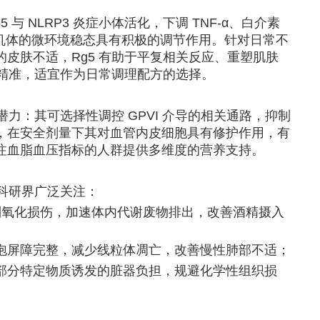
 与 NLRP3 炎症小体活化，下调 TNF-α、白介素
达，对机体的微环境稳态具有积极的调节作用。针对日常不
皮肤不适，Rg5 有助于平复相关反应、重塑肌肤
对精准，适宜作为日常调理配方的选择。
潜力：其可选择性调控 GPVI 介导的相关通路，抑制
，在安全剂量下其对血管内皮细胞具有修护作用，有
注血脂血压指标的人群提供多维度的营养支持。
到科研界广泛关注：
轴，抑制氧化损伤，加速体内代谢废物排出，改善酒精摄入
泡屏障完整，减少线粒体凋亡，改善慢性肺部不适；
部分特定物质诱发的脏器负担，规避化学性组织损