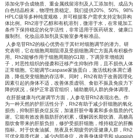
添加化学合成物质、重金属残留溶剂及人工添加剂。成品为
白色结晶粉末，物理性质稳定。我们提供20%、50%、98%
HPLC级等多种纯度规格，并可根据客户需求支持定制异构
体比例。Rh2溶于乙醇和有机溶剂，微溶于水，在常规加工
条件下保持稳定的化学活性，非常适用于医药研发、健康口
服制剂、化妆品添加剂及实验室参考标准品。
人参皂苷Rh2的核心优势在于其针对细胞调节的潜力。研
究表明，它在细胞周期阻滞及受损细胞凋亡方面具有积极作
用。Rh2能够作用于细胞周期的G1期，下调异常增殖因
子，对恶性组织的侵袭和迁移产生抑制作用，且不损伤人体
正常细胞。它能调节caspase家族蛋白，激活线粒体凋亡通
路，降低突变细胞的存活率。同时，Rh2有助于改善因理化
因素引起的身体不适，改善体质虚弱、食欲不振及免疫力下
降的状况，保护正常器官组织，辅助脆弱人群的身体调理。
在肝脏健康与代谢调节方面，人参皂苷Rh2表现出色。作
为一种天然的护肝活性分子，Rh2有助于减少肝细胞的氧化
损伤，抑制肝脏炎症反应，加速肝脏中毒素和多余脂质的代
谢。它能有效改善脂肪肝的积累，缓解因长期饮酒、高糖高
脂饮食带来的肝脏负担，修护受损肝细胞，维持稳定的肝酶
指标。对于饮食油腻、熬夜及长期疲劳的亚健康人群，Rh2
可优化脂质代谢，减少内部炎症，改善身体疲劳和 sluggish