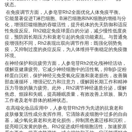
状态。
在免疫调节方面，人参皂苷Rh2全面优化人体免疫平衡。
它能显著促进T淋巴细胞、B淋巴细胞和NK细胞的增殖与分
化，增强巨噬细胞的吞噬活性，提升机体的先天防御和适应
性免疫反应。Rh2稳定免疫球蛋白的分泌，减少慢性低度炎
症，预防因长期压力和衰老引起的免疫功能紊乱。与普通免
疫增强剂不同，Rh2表现出双向调节作用：既强化弱势免
疫，又抑制过度的炎症反应，为人体维持平衡稳定的免疫微
环境。
在神经保护和抗疲劳方面，人参皂苷Rh2优化颅神经活动，
缓解亚健康疲劳。它减少神经细胞中的活性氧，抑制β-淀粉
样蛋白沉积，保护神经元免受氧化应激和衰老损伤，改善脑
部血液循环，增强记忆力和注意力，缓解因长期工作和精神
压力导致的脑力疲劳。此外，Rh2调节神经递质分泌，缓解
焦虑、烦躁和失眠，提高睡眠质量，有效改善上班族、脑力
工作者及老年群体的精神状态。
在高端化妆品应用中，人参皂苷Rh2作为先进的抗衰老和
皮肤修复活性成分发挥作用。它清除表皮细胞中过多的自由
基，减少氧化衰老和光老化损伤，抑制黑色素迁移和沉积，
提亮暗沉发黄的肤色。Rh2促进成纤维细胞活性，加速胶原