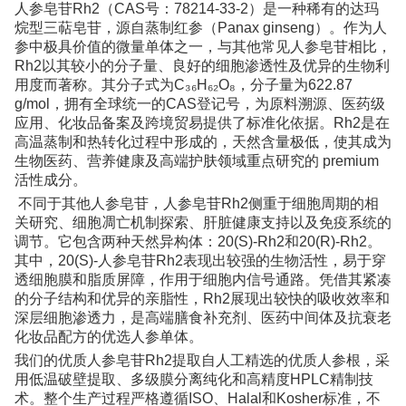
人参皂苷Rh2（CAS号：78214-33-2）是一种稀有的达玛
烷型三萜皂苷，源自蒸制红参（Panax ginseng）。作为人
参中极具价值的微量单体之一，与其他常见人参皂苷相比，
Rh2以其较小的分子量、良好的细胞渗透性及优异的生物利
用度而著称。其分子式为C₃₆H₆₂O₈，分子量为622.87
g/mol，拥有全球统一的CAS登记号，为原料溯源、医药级
应用、化妆品备案及跨境贸易提供了标准化依据。Rh2是在
高温蒸制和热转化过程中形成的，天然含量极低，使其成为
生物医药、营养健康及高端护肤领域重点研究的 premium
活性成分。
不同于其他人参皂苷，人参皂苷Rh2侧重于细胞周期的相
关研究、细胞凋亡机制探索、肝脏健康支持以及免疫系统的
调节。它包含两种天然异构体：20(S)-Rh2和20(R)-Rh2。
其中，20(S)-人参皂苷Rh2表现出较强的生物活性，易于穿
透细胞膜和脂质屏障，作用于细胞内信号通路。凭借其紧凑
的分子结构和优异的亲脂性，Rh2展现出较快的吸收效率和
深层细胞渗透力，是高端膳食补充剂、医药中间体及抗衰老
化妆品配方的优选人参单体。
我们的优质人参皂苷Rh2提取自人工精选的优质人参根，采
用低温破壁提取、多级膜分离纯化和高精度HPLC精制技
术。整个生产过程严格遵循ISO、Halal和Kosher标准，不