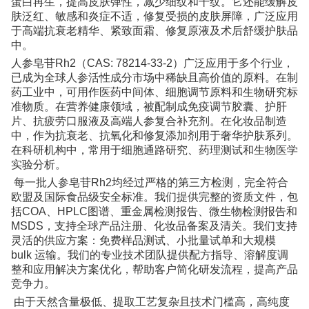
蛋白再生，提高皮肤弹性，减少细纹和干纹。它还能缓解皮
肤泛红、敏感和炎症不适，修复受损的皮肤屏障，广泛应用
于高端抗衰老精华、紧致面霜、修复原液及术后舒缓护肤品
中。
人参皂苷Rh2（CAS: 78214-33-2）广泛应用于多个行业，
已成为全球人参活性成分市场中稀缺且高价值的原料。在制
药工业中，可用作医药中间体、细胞调节原料和生物研究标
准物质。在营养健康领域，被配制成免疫调节胶囊、护肝
片、抗疲劳口服液及高端人参复合补充剂。在化妆品制造
中，作为抗衰老、抗氧化和修复添加剂用于奢华护肤系列。
在科研机构中，常用于细胞通路研究、药理测试和生物医学
实验分析。
每一批人参皂苷Rh2均经过严格的第三方检测，完全符合
欧盟及国际食品级安全标准。我们提供完整的资质文件，包
括COA、HPLC图谱、重金属检测报告、微生物检测报告和
MSDS，支持全球产品注册、化妆品备案及清关。我们支持
灵活的供应方案：免费样品测试、小批量试单和大规模
bulk 运输。我们的专业技术团队提供配方指导、溶解度调
整和应用解决方案优化，帮助客户简化研发流程，提高产品
竞争力。
由于天然含量极低、提取工艺复杂且技术门槛高，高纯度