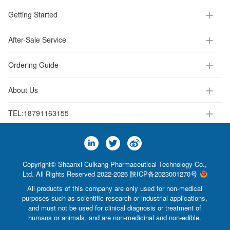
Getting Started
After-Sale Service
Ordering Guide
About Us
TEL:
18791163155
Copyright© Shaanxi Cuikang Pharmaceutical Technology Co.,
Ltd. All Rights Reserved 2022-2026
陕ICP备2023001270号
All products of this company are only used for non-medical
purposes such as scientific research or industrial applications,
and must not be used for clinical diagnosis or treatment of
humans or animals, and are non-medicinal and non-edible.