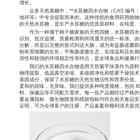
增长。
众多天然寡糖中，**水苏糖四水合物（CAS 编号：1
地环等）中专业提取而来的。这种传统的食用药用植物
的天然水苏糖，是生产水苏糖的优质原材料，在纯度、
作为一种属于棉子糖家族的天然四糖，水苏糖四水合物拥
识别、批次追溯、质量检测和跨境通关的统一标准。由
分解，而是以完整的形式到达大肠，成为有益肠道菌群
制有害细菌的生长，平衡肠道微生态，实现温和且长期
溶性和较强的环境稳定性等特点，是全球食品和健康行
我们的水苏糖四水合物选用天然菊芋块茎作为原料
物理提取、低温真空浓缩、多级膜净化和喷雾干燥技术
基因成分，保留了水苏糖的天然生物活性和营养价值。
柔和的甜味，无异味。我们提供多种纯度规格，包括 60%、
料、保健品等不同配方需求。每一批产品都经过严格的全项
重金属指标、微生物限度和残留指标均符合相关食品安全
证明，可为全球客户的注册、产品备案和顺利清关提供