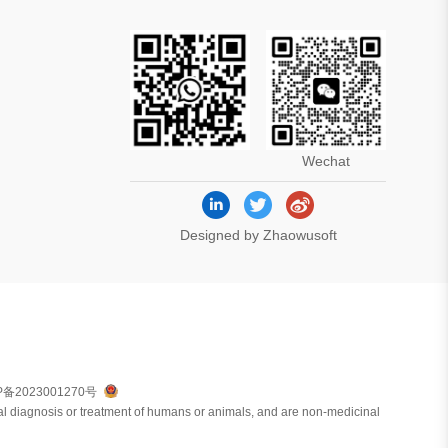
Wechat
Designed by Zhaowusoft
P备2023001270号
ical diagnosis or treatment of humans or animals, and are non-medicinal