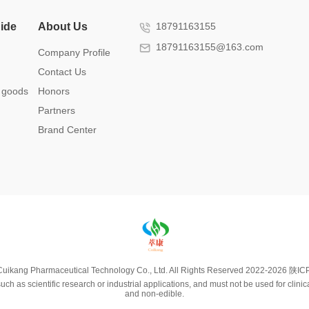
ide
About Us
18791163155
18791163155@163.com
Company Profile
Contact Us
 goods
Honors
Partners
Brand Center
uikang Pharmaceutical Technology Co., Ltd. All Rights Reserved 2022-2026
陕IC
ch as scientific research or industrial applications, and must not be used for clin
and non-edible.