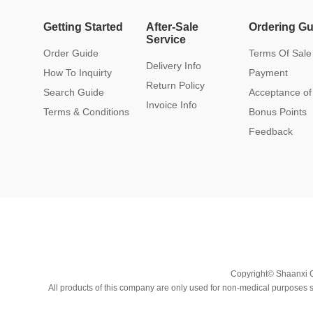
Getting Started
After-Sale
Ordering Gu
Service
Order Guide
Terms Of Sale
Delivery Info
How To Inquirty
Payment
Return Policy
Search Guide
Acceptance of
Invoice Info
Terms & Conditions
Bonus Points
Feedback
Copyright© Shaanxi C
All products of this company are only used for non-medical purposes su