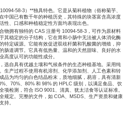
0094-58-3）**独具特色。它是从菊科植物（俗称菊芋、
在中国已有数千年的种植历史，其特殊的块茎富含高浓度
活性、口感和种植稳定性方面均表现出色。
有独特的 CAS 注册号 10094-58-3，可作为原材料
于其稳定的分子结构，它在胃和小肠中无法被人体消化酶
的特定碳源。它能有效促进双歧杆菌和乳酸菌的增殖，抑
的肠道调节。它具有低热量、温和的天然甜味、良好的水
业高度认可的功能性成分。
，选自具有优越土壤和气候条件的生态种植基地。采用纯
。生产过程不使用有机溶剂、化学添加剂、人工色素和转
成品为均匀的白色结晶粉末，质地细腻，易溶，具有清新
70%、80% 和 98% 的 HPLC 级别，以满足食品、饮
检测，符合 ISO 9001、清真、犹太洁食等认证标准。
规定。完整的文件，如 COA、MSDS、生产资质和健康
支持。