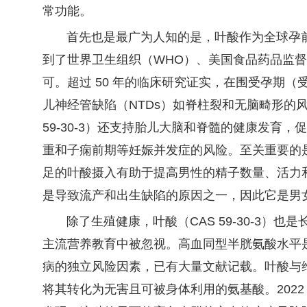
常功能。
首先也是最广为人知的是，叶酸作为全球孕前
到了世界卫生组织（WHO）、美国食品药品监督
可。超过 50 年的临床研究证实，在围受孕期
儿神经管缺陷（NTDs）如脊柱裂和无脑畸形的
59-30-3）还支持胎儿大脑和脊髓的健康发育
重和子痫前期等妊娠并发症的风险。至关重要的
足的叶酸摄入有助于提高男性的精子数量、活力
是导致流产和出生缺陷的原因之一，因此它是男
除了生殖健康，叶酸（CAS 59-30-3）也
主流营养教育中被忽视。高血同型半胱氨酸水平
病的独立风险因素，已有大量文献记载。叶酸与维生
将其转化为无害且可被身体利用的氨基酸。202